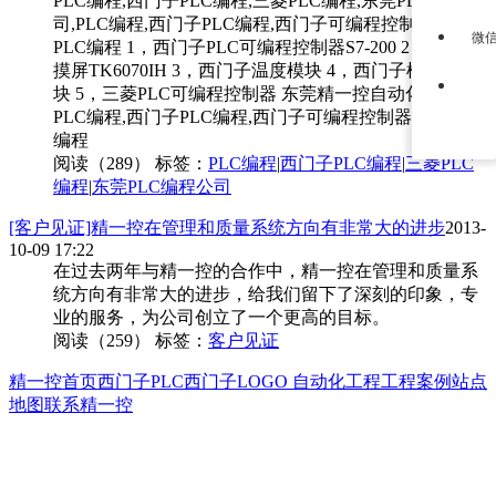
PLC编程,西门子PLC编程,三菱PLC编程,东莞PLC编程公
司,PLC编程,西门子PLC编程,西门子可编程控制器,三菱
微
PLC编程 1，西门子PLC可编程控制器S7-200 2，威伦触
摸屏TK6070IH 3，西门子温度模块 4，西门子模拟量模
块 5，三菱PLC可编程控制器 东莞精一控自动化公司
PLC编程,西门子PLC编程,西门子可编程控制器,三菱PLC
编程
阅读（289）
标签：
PLC编程
|
西门子PLC编程
|
三菱PLC
编程
|
东莞PLC编程公司
[客户见证]精一控在管理和质量系统方向有非常大的进步
2013-
10-09 17:22
在过去两年与精一控的合作中，精一控在管理和质量系
统方向有非常大的进步，给我们留下了深刻的印象，专
业的服务，为公司创立了一个更高的目标。
阅读（259）
标签：
客户见证
精一控首页
西门子PLC
西门子LOGO
自动化工程
工程案例
站点
地图
联系精一控