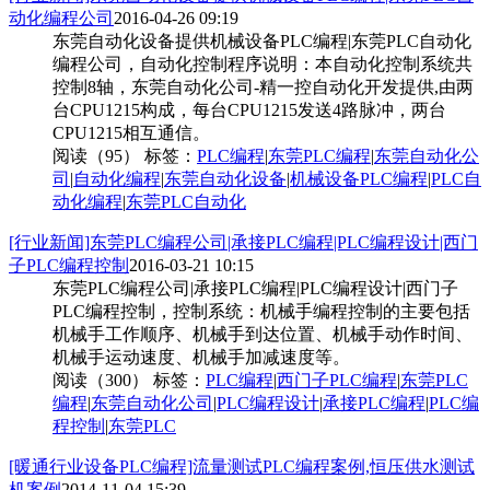
动化编程公司
2016-04-26 09:19
东莞自动化设备提供机械设备PLC编程|东莞PLC自动化
编程公司，自动化控制程序说明：本自动化控制系统共
控制8轴，东莞自动化公司-精一控自动化开发提供,由两
台CPU1215构成，每台CPU1215发送4路脉冲，两台
CPU1215相互通信。
阅读（95）
标签：
PLC编程
|
东莞PLC编程
|
东莞自动化公
司
|
自动化编程
|
东莞自动化设备
|
机械设备PLC编程
|
PLC自
动化编程
|
东莞PLC自动化
[行业新闻]东莞PLC编程公司|承接PLC编程|PLC编程设计|西门
子PLC编程控制
2016-03-21 10:15
东莞PLC编程公司|承接PLC编程|PLC编程设计|西门子
PLC编程控制，控制系统：机械手编程控制的主要包括
机械手工作顺序、机械手到达位置、机械手动作时间、
机械手运动速度、机械手加减速度等。
阅读（300）
标签：
PLC编程
|
西门子PLC编程
|
东莞PLC
编程
|
东莞自动化公司
|
PLC编程设计
|
承接PLC编程
|
PLC编
程控制
|
东莞PLC
[暖通行业设备PLC编程]流量测试PLC编程案例,恒压供水测试
机案例
2014-11-04 15:39