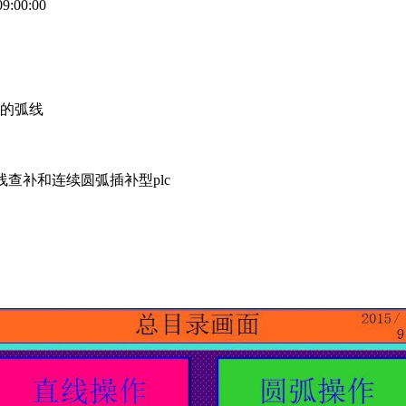
:00:00
的弧线
脉冲，带直线查补和连续圆弧插补型plc