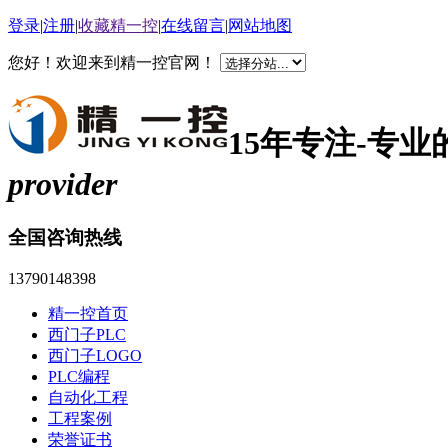
登录
|
注册
|
收藏精一控
|
在线留言
|
网站地图
您好！欢迎来到精一控官网！
15年专注-专
provider
全国咨询热线
13790148398
精一控首页
西门子PLC
西门子LOGO
PLC编程
自动化工程
工程案例
荣誉证书