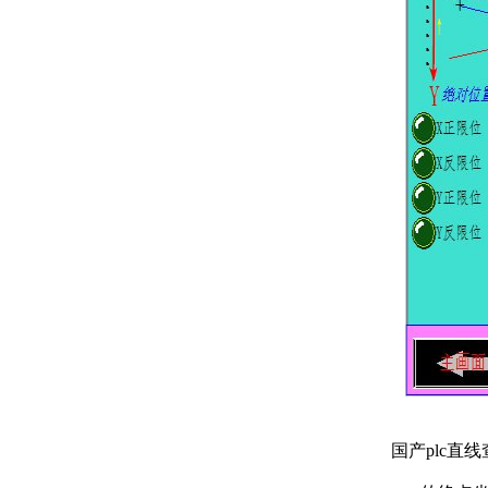
国产
plc