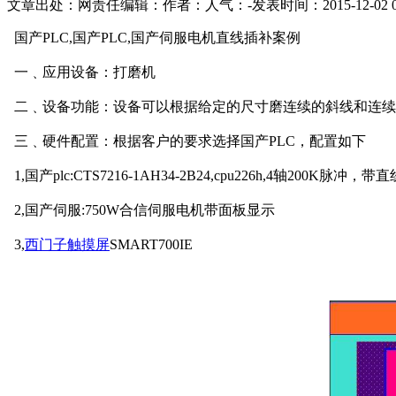
文章出处：
网责任编辑：
作者：
人气：
-
发表时间：2015-12-02 09
国产PLC,国产PLC,国产伺服电机直线插补案例
一﹑应用设备：打磨机
二﹑设备功能：设备可以根据给定的尺寸磨连续的斜线和连续
三﹑硬件配置：根据客户的要求选择
国产
PLC，配置如下
1,
国产
plc:CTS7216-1AH34-2B24,cpu226h,4轴200K
2,
国产
伺服:750W合信伺服电机带面板显示
3,
西门子触摸屏
SMART700IE