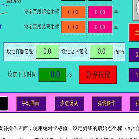
直线查补操作界面，使用绝对坐标值，设定斜线的启始点坐标（X,Y