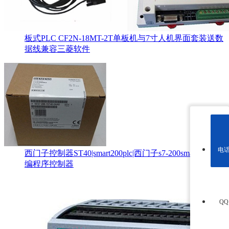
板式PLC CF2N-18MT-2T单板机与7寸人机界面套装送数
据线兼容三菱软件
电
西门子控制器ST40|smart200plc|西门子s7-200smartPLC可
编程序控制器
Q