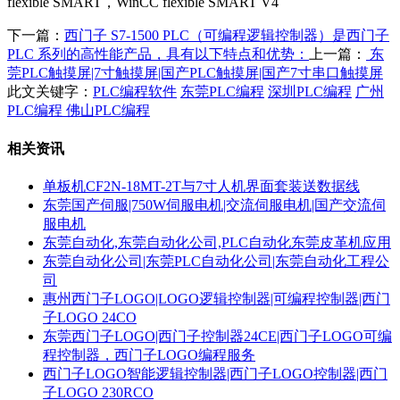
flexible SMART，
WinCC flexible SMART V4
下一篇：
西门子 S7-1500 PLC（可编程逻辑控制器）是西门子
PLC 系列的高性能产品，具有以下特点和优势：
上一篇：
东
莞PLC触摸屏|7寸触摸屏|国产PLC触摸屏|国产7寸串口触摸屏
此文关键字：
PLC编程软件
东莞PLC编程
深圳PLC编程
广州
PLC编程
佛山PLC编程
相关资讯
单板机CF2N-18MT-2T与7寸人机界面套装送数据线
东莞国产伺服|750W伺服电机|交流伺服电机|国产交流伺
服电机
东莞自动化,东莞自动化公司,PLC自动化东莞皮革机应用
东莞自动化公司|东莞PLC自动化公司|东莞自动化工程公
司
惠州西门子LOGO|LOGO逻辑控制器|可编程控制器|西门
子LOGO 24CO
东莞西门子LOGO|西门子控制器24CE|西门子LOGO可编
程控制器，西门子LOGO编程服务
西门子LOGO智能逻辑控制器|西门子LOGO控制器|西门
子LOGO 230RCO