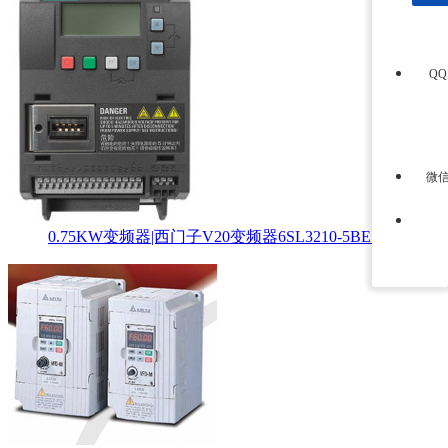
Q
微
0.75KW变频器|西门子V20变频器6SL3210-5BE17-5UV0