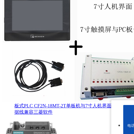
板式PLC CF2N-18MT-2T单板机与7寸人机界面套装送数
据线兼容三菱软件
电