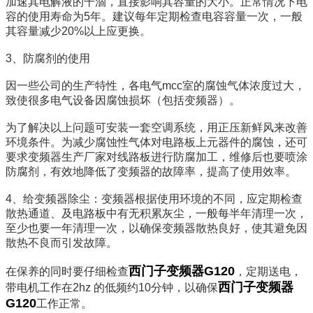
加速其电解液的干涸，直接影响其容量的大小。正常情况下电
容的使用寿命为5年。建议每年定期检查电容容量一次，一般
其容量减少20%以上应更换。
3、防腐剂的使用
因一些公司的生产特性，各电气mcc室的腐蚀气体浓度过大，
致使很多电气设备因腐蚀损坏（包括变频器）。
为了解决以上问题可安装一套空调系统，用正压新鲜风来改善
环境条件。为减少腐蚀性气体对电路板上元器件的腐蚀，还可
要求变频器生产厂家对线路板进行防腐加工，维修后也要喷涂
防腐剂，有效地降低了变频器的故障率，提高了使用效率。
4、给变频器除尘：变频器根据使用环境的不同，应定期检查
散热通道、及电路板中有无积累灰尘，一般每半年清理一次，
至少也要一年清理一次，以确保变频器散热良好，使其避免因
散热不良而引发故障。
西门子变频器G120
在保养的同时要仔细检查
，定期送电，
西门子变频器
带电机工作在2hz 的低频约10分钟，以确保
G120
工作正常。