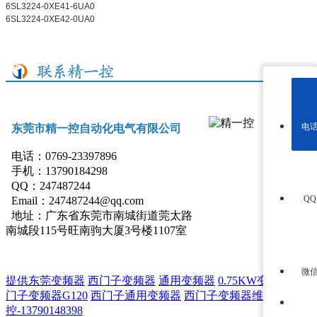
6SL3224-0XE41-6UA0
6SL3224-0XE42-0UA0
电
东莞市精一控自动化电气有限公司
电话：0769-23397896
手机：13790184298
QQ：247487244
Q
Email：247487244@qq.com
地址：
广东省东莞市南城街道莞太路
南城段115号旺南驹大厦3号楼1107室
微
提供东莞变频器
西门子变频器
通用变频器
0.75KW变频器
西
门子变频器G120
西门子通用变频器
西门子变频器维修-精一
控-13790148398