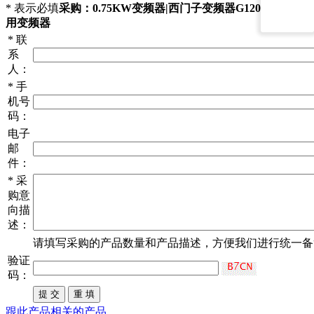
*
表示必填
采购：0.75KW变频器|西门子变频器G120|西门子通
用变频器
*
联
系
人：
*
手
机号
码：
电子
邮
件：
*
采
购意
向描
述：
请填写
采购
的产品数量和产品描述，方便我们进行统一备
验证
码：
跟此产品相关的产品