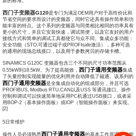
新的标准。
西门子变频器G120
是专门为满足OEM用户对于高性价比和
节省空间的要求而设计的变频器，同时它还具有操作简单和功
能丰富的特点。这个系列的变频器与同类相比相同的功率具有
更小的尺寸，并且它安装快速，调试简便，以及它友好的用户
接线方式和简单的调试工具都使它与众不同。集成众多功能：
安全功能（STO,可通过端子或PROFIsafe激活），多种可选
的通用的现场总线接口，以及用于参数拷贝的存储卡槽。
SINAMICS G120C 变频器包含三个不同的尺寸功率范围从
西门子通用变频器
0.55kW到18.5kW。为了提高能效，
集成
了矢量控制实现能量的优化利用并自动降低了磁通。该系列的
西门子通用变频器
是全集成自动化的组成部分，并且可选
PROFIBUS, Modbus RTU,CAN以及USS 等通讯接口。操作
控制和调试可以快速简单地采用PC机通过USB接口，或者采
用BOP-2（基本操作面板）或IOP（智能操作面板）来实现。
[2]
5日常维护
西门子通用变频器
操作人员必须熟悉
的基本工作原理、功能