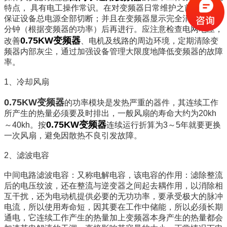
特点， 具有电工操作常识。在对变频器日常维护之前，必须
保证设备总电源全部切断；并且在变频器显示完全消失的3-30
分钟（根据变频器的功率）后再进行。应注意检查电网电压，
0.75KW变频器
改善
、电机及线路的周边环境，定期清除变
频器内部灰尘，通过加强设备管理大限度地降低变频器的故障
率。
1、冷却风扇
0.75KW变频器
的功率模块是发热严重的器件，其连续工作
所产生的热量必须要及时排出，一般风扇的寿命大约为20kh
0.75KW变频器
～40kh。按
连续运行折算为3～5年就要更换
一次风扇，避免因散热不良引发故障。
2、滤波电容
中间电路滤波电容：又称电解电容，该电容的作用：滤除整流
后的电压纹波，还在整流与逆变器之间起去耦作用，以消除相
互干扰，还为电动机提供必要的无功功率，要承受极大的脉冲
电流，所以使用寿命短，因其要在工作中储能，所以必须长期
通电，它连续工作产生的热量加上变频器本身产生的热量都会