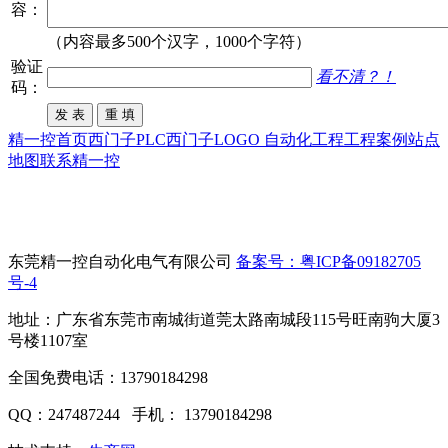
容：
（内容最多500个汉字，1000个字符）
验证
看不清？！
码：
精一控首页
西门子PLC
西门子LOGO
自动化工程
工程案例
站点
地图
联系精一控
东莞精一控自动化电气有限公司
备案号：粤ICP备09182705
号-4
地址：广东省东莞市南城街道莞太路南城段115号旺南驹大厦3
号楼1107室
全国免费电话：13790184298
QQ：247487244 手机： 13790184298