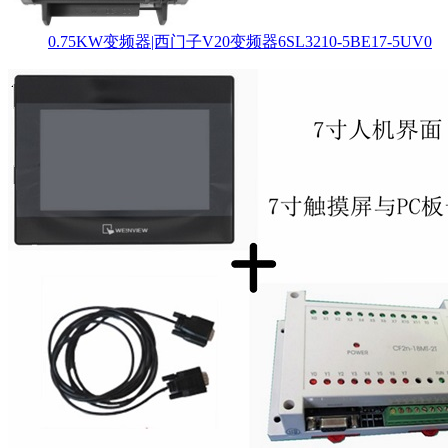
0.75KW变频器|西门子V20变频器6SL3210-5BE17-5UV0