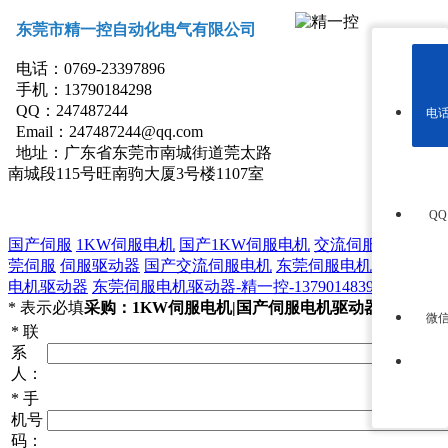
东莞市精一控自动化电气有限公司
电话：0769-23397896
手机：13790184298
QQ：247487244
电
Email：247487244@qq.com
地址：
广东省东莞市南城街道莞太路
南城段115号旺南驹大厦3号楼1107室
Q
国产伺服
1KW伺服电机
国产1KW伺服电机
交流伺服电机
东
莞伺服
伺服驱动器
国产交流伺服电机
东莞伺服电机
国产伺服
电机驱动器
东莞伺服电机驱动器-精一控-13790148398
*
表示必填
采购：1KW伺服电机|国产伺服电机驱动器
微
*
联
系
人：
*
手
机号
码：