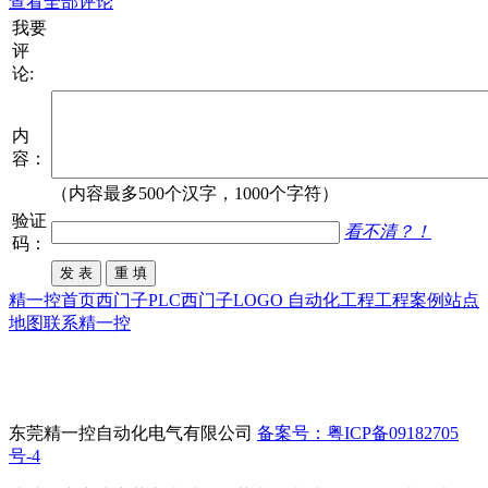
查看全部评论
我要
评
论:
内
容：
（内容最多500个汉字，1000个字符）
验证
看不清？！
码：
精一控首页
西门子PLC
西门子LOGO
自动化工程
工程案例
站点
地图
联系精一控
东莞精一控自动化电气有限公司
备案号：粤ICP备09182705
号-4