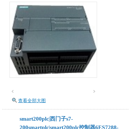
查看全部大图
smart200plc|西门子s7-
200smartplc|smart200plc控制器6ES7288-