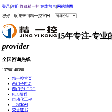
登录
|
注册
|
收藏精一控
|
在线留言
|
网站地图
您好！欢迎来到精一控官网！
15年专注-专
provider
全国咨询热线
13790148398
精一控首页
西门子PLC
西门子LOGO
PLC编程
自动化工程
工程案例
荣誉证书