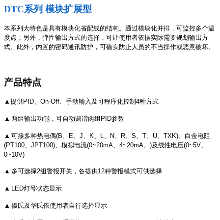
DTC系列 模块扩展型
本系列大特色是具有模块化省配线的结构。通过模块化并排，可监控多个温
度点；另外，弹性输出方式的选择，可让使用者依据实际需要规划输出方
式。此外，内置的密码通讯防护，可确实防止人员的不当操作或恶意破坏。
产品特点
▲
提供
PID
、
On-Off
、手动输入及可程序化控制
4
种方式
▲
两组输出功能，可自动调谐两组
PID
参数
▲
可接多种热电偶
(B
、
E
、
J
、
K
、
L
、
N
、
R
、
S
、
T
、
U
、
TXK)
、白金电阻
(PT100
、
JPT100)
、模拟电流
(0~20mA
、
4~20mA
、
)
及线性电压
(0~5V
、
0~10V)
▲
多可选择
2
组警报开关，各提供
12
种警报模式可供选择
▲
LED
灯号状态显示
▲
摄氏及华氏依使用者自行选择显示