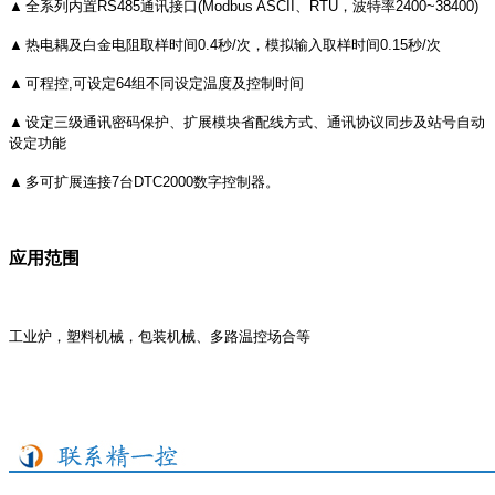
▲
全系列内置
RS485
通讯接口
(Modbus ASCII
、
RTU
，波特率
2400~38400)
▲
热电耦及白金电阻取样时间
0.4
秒
/
次，模拟输入取样时间
0.15
秒
/
次
▲
可程控
,
可设定
64
组不同设定温度及控制时间
▲
设定三级通讯密码保护、扩展模块省配线方式、通讯协议同步及站号自动
设定功能
▲
多可扩展连接
7
台
DTC2000
数字控制器。
应用范围
工业炉，塑料机械，包装机械、多路温控场合等