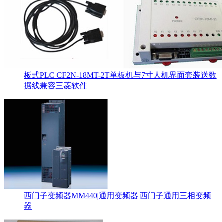
板式PLC CF2N-18MT-2T单板机与7寸人机界面套装送数
据线兼容三菱软件
西门子变频器MM440|通用变频器|西门子通用三相变频
器