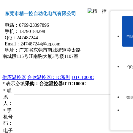
东莞市精一控自动化电气有限公司
电话：0769-23397896
手机：13790184298
电
QQ：247487244
Email：247487244@qq.com
地址：
广东省东莞市南城街道莞太路
南城段115号旺南驹大厦3号楼1107室
Q
供应温控器
台达温控器DTC系列
DTC1000C
*
表示必填
采购：台达温控器DTC1000C
*
联
系
微
人：
*
手
机号
码：
电子