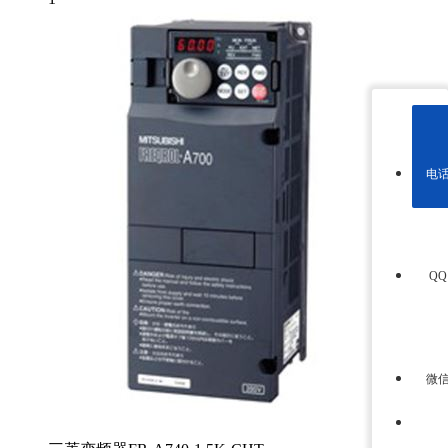
电
Q
微