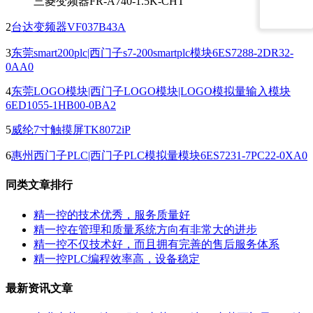
三菱变频器FR-A740-1.5K-CHT
2
台达变频器VF037B43A
3
东莞smart200plc|西门子s7-200smartplc模块6ES7288-2DR32-
0AA0
4
东莞LOGO模块|西门子LOGO模块|LOGO模拟量输入模块
6ED1055-1HB00-0BA2
5
威纶7寸触摸屏TK8072iP
6
惠州西门子PLC|西门子PLC模拟量模块6ES7231-7PC22-0XA0
同类文章排行
精一控的技术优秀，服务质量好
精一控在管理和质量系统方向有非常大的进步
精一控不仅技术好，而且拥有完善的售后服务体系
精一控PLC编程效率高，设备稳定
最新资讯文章