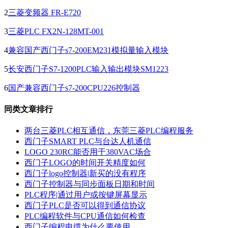
2
三菱变频器 FR-E720
3
三菱PLC FX2N-128MT-001
4
兼容国产西门子s7-200EM231模拟量输入模块
5
长安西门子S7-1200PLC输入输出模块SM1223
6
国产兼容西门子s7-200CPU226控制器
同类文章排行
两台三菱PLC相互通信，东莞三菱PLC编程服务
西门子SMART PLC与台达人机通信
LOGO 230RC能否用于380VAC场合
西门子LOGO的时间开关精度如何
西门子logo控制器|新买的没有程序
西门子控制器与同步面板日期和时间
PLC程序|通过用户或按键屏幕显示
西门子PLC是否可以得到通信协议
PLC编程软件与CPU通信如何检查
西门子编程电缆为什么要使用