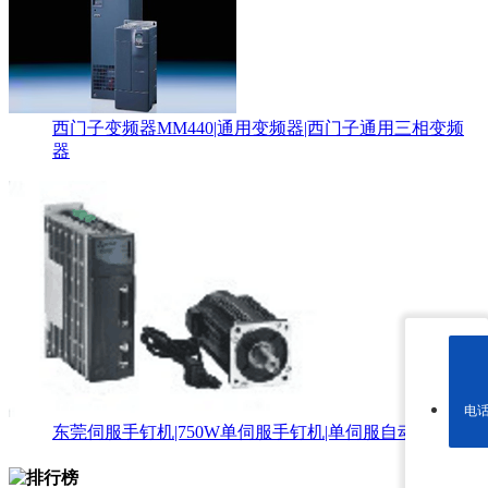
西门子变频器MM440|通用变频器|西门子通用三相变频
器
电
东莞伺服手钉机|750W单伺服手钉机|单伺服自动钉箱机