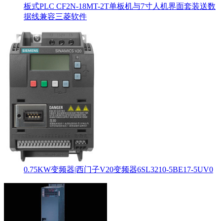
板式PLC CF2N-18MT-2T单板机与7寸人机界面套装送数
据线兼容三菱软件
0.75KW变频器|西门子V20变频器6SL3210-5BE17-5UV0