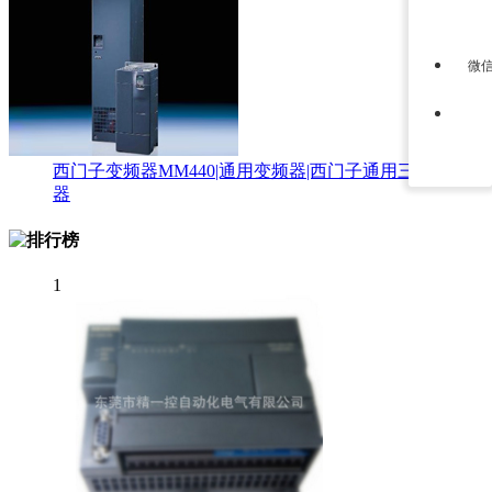
微
西门子变频器MM440|通用变频器|西门子通用三相变频
器
1