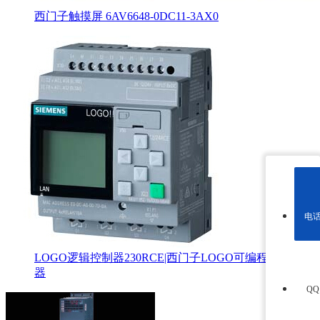
西门子触摸屏 6AV6648-0DC11-3AX0
电
LOGO逻辑控制器230RCE|西门子LOGO可编程逻辑控制
器
Q